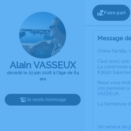
Faire-part
Message de 
Chère famille, 
C’est avec une 
Alain VASSEUX
La cérémonie se
83690 Salernes
décédé le 22 juin 2026 à l'âge de 64
ans
Nous vous invit
vos pensées à t
VASSEUX.
Je rends hommage
La fermeture du
Un service de 