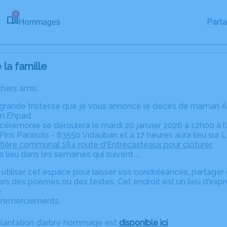
6
Part
Hommages
la famille
chers amis,
 grande tristesse que je vous annonce le décès de maman A
on Ehpad.
cérémonie se déroulera le mardi 20 janvier 2026 à 12h00 à l
ins Parasols - 83550 Vidauban et à 17 heures aura lieu sur
L
tière communal 184 route d'Entrecasteaux pour clôturer.
lieu dans les semaines qui suivent ...
à utiliser cet espace pour laisser vos condoléances, partag
ers des poèmes ou des textes. Cet endroit est un lieu d'ex
.
 remerciements.
plantation d’arbre hommage est
disponible ici
.