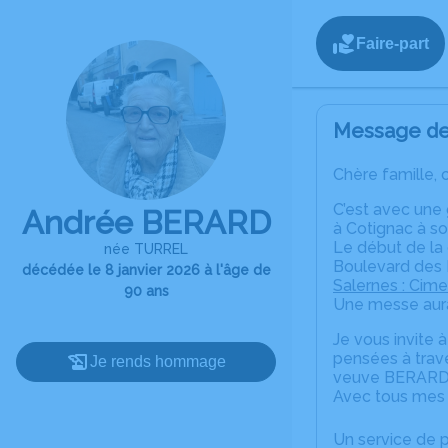
Faire-part
Message de 
Chère famille, 
C’est avec une
Andrée BERARD
à Cotignac à s
Le début de la 
née TURREL
Boulevard des P
décédée le 8 janvier 2026 à l'âge de
Salernes : Cime
90 ans
Une messe aura 
Je vous invite 
pensées à trav
Je rends hommage
veuve BERARD
Avec tous mes
Un service de 