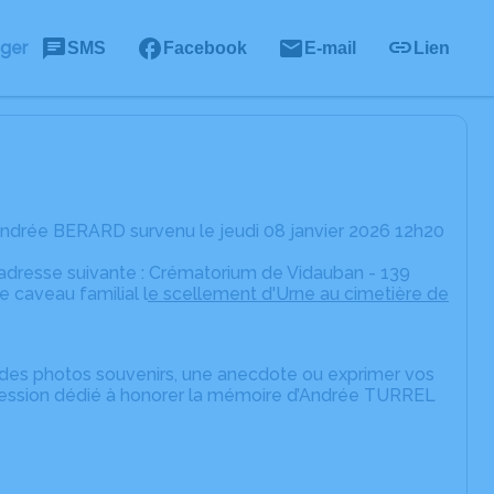
ager
SMS
Facebook
E-mail
Lien
ndrée BERARD survenu le jeudi 08 janvier 2026 12h20
’adresse suivante : Crématorium de Vidauban - 139
e caveau familial l
e scellement d'Urne au cimetière de
er des photos souvenirs, une anecdote ou exprimer vos
pression dédié à honorer la mémoire d’Andrée TURREL