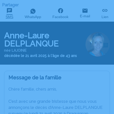
Partager
E-mail
SMS
WhatsApp
Facebook
Lien
Anne-Laure
DELPLANQUE
née LAJOINIE
décédée le 21 avril 2025 à l'âge de 43 ans
Message de la famille
Chère famille, chers amis,
C’est avec une grande tristesse que nous vous
annonçons le décès d’Anne-Laure DELPLANQUE
survenu le lundi 21 avril 2025 à Draguignan.