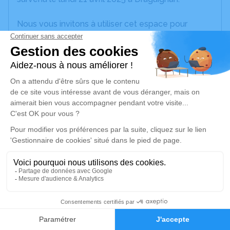
Nous vous invitons à utiliser cet espace pour
laisser vos condoléances, partager des photos
souvenirs, une anecdote ou exprimer vos pensées
à travers des poèmes ou des textes. Cet endroit
est un lieu d'expression dédié à honorer la
mémoire d’Anne-Laure DELPLANQUE.
Un service de plantation d’arbre hommage est
disponible ici
.
Je rends hommage
Cérémonie civile
mercredi 30 avril 2025 à 10h00
31
Crématorium de Saint-Raphaël
Boulevard de l'Aspé
Faire-part
Hommages
83700 Saint-Raphaël