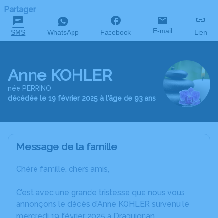
Partager
E-mail
SMS
WhatsApp
Facebook
Lien
Anne KOHLER
née PERRINO
décédée le 19 février 2025 à l'âge de 93 ans
Message de la famille
Chère famille, chers amis,
C’est avec une grande tristesse que nous vous
annonçons le décès d’Anne KOHLER survenu le
mercredi 19 février 2025 à Draguignan.