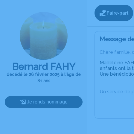
Faire-part
Message de 
Chère famille, 
Madeleine FAHY 
Bernard FAHY
enfants ont la 
Une bénédiction
décédé le 26 février 2025 à l'âge de
81 ans
Un service de 
Je rends hommage