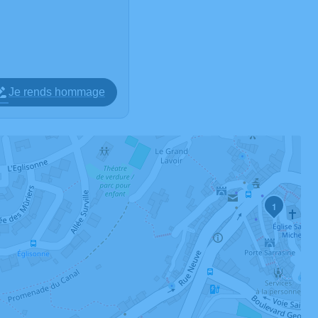
Je rends hommage
1