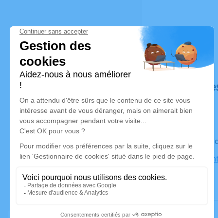
Déroulé de
Le vendred
Eglise Sain
Ampus