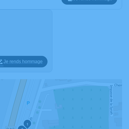
Je rends hommage
1