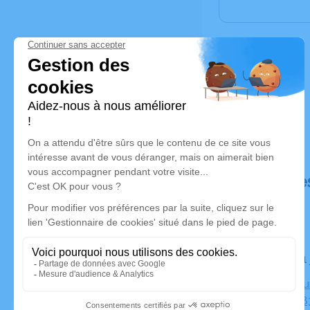
Déroulé de
Le jeudi 1
Crématoriu
Parasols, 