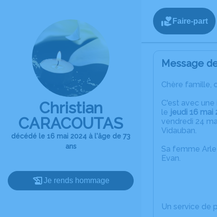
Faire-part
Message de 
Chère famille, 
C'est avec une 
Christian
le
jeudi 16 mai
CARACOUTAS
vendredi 24 ma
Vidauban.
décédé le 16 mai 2024 à l'âge de 73
ans
Sa femme Arlett
Evan.
Je rends hommage
Un service de 