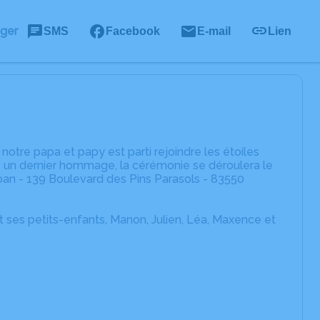
ager
SMS
Facebook
E-mail
Lien
tre papa et papy est parti rejoindre les étoiles
re un dernier hommage, la cérémonie se déroulera le
ban - 139 Boulevard des Pins Parasols - 83550
t ses petits-enfants, Manon, Julien, Léa, Maxence et