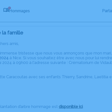
Part
Hommages
0
la famille
chers amis,
immense tristesse que nous vous annonçons que mon mari, no
 2024
à Nice. Si vous souhaitez être avec nous pour lui rend
i 2024 à 09h00 à l'adresse suivante : Crématorium de Vidau
e Caracoutas avec ses enfants Thierry, Sandrine, Laetitia e
plantation d’arbre hommage est
disponible ici
.