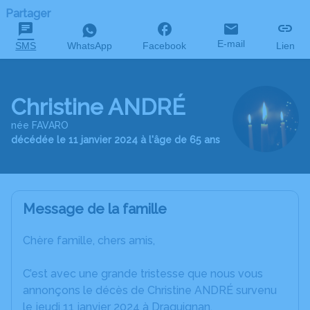
Partager
E-mail
SMS
WhatsApp
Facebook
Lien
Christine ANDRÉ
née FAVARO
décédée le 11 janvier 2024 à l'âge de 65 ans
Message de la famille
Chère famille, chers amis,
C’est avec une grande tristesse que nous vous
annonçons le décès de Christine ANDRÉ survenu
le jeudi 11 janvier 2024 à Draguignan.