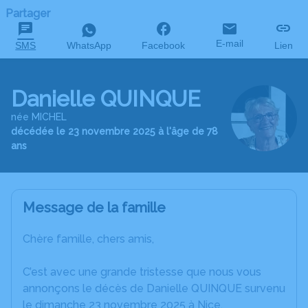
Partager
E-mail
SMS
WhatsApp
Facebook
Lien
Danielle QUINQUE
née MICHEL
décédée le 23 novembre 2025 à l'âge de 78
ans
Message de la famille
Chère famille, chers amis,
C’est avec une grande tristesse que nous vous
annonçons le décès de Danielle QUINQUE survenu
le dimanche 23 novembre 2025 à Nice.