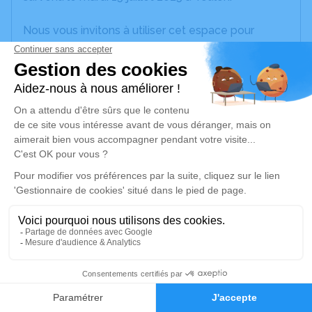
Nous vous invitons à utiliser cet espace pour
laisser vos condoléances, partager des photos
souvenirs, une anecdote ou exprimer vos pensées
à travers des poèmes ou des textes. Cet endroit
est un lieu d'expression dédié à honorer la
mémoire de Denise LORENZINI.
Je rends hommage
Cérémonie civile
mercredi 23 juillet 2025 à 12h15
Crématorium de Cuers
39 Rue du Souvenir Français
83390 Cuers
15
Faire-part
Hommages
Je rends hommage