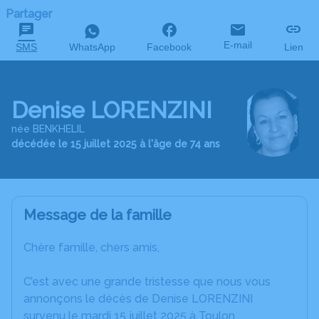
Partager
E-mail
SMS
WhatsApp
Facebook
Lien
Denise LORENZINI
née BENKHELIL
décédée le 15 juillet 2025 à l'âge de 74 ans
Message de la famille
Chère famille, chers amis,
C’est avec une grande tristesse que nous vous
annonçons le décès de Denise LORENZINI
survenu le mardi 15 juillet 2025 à Toulon.