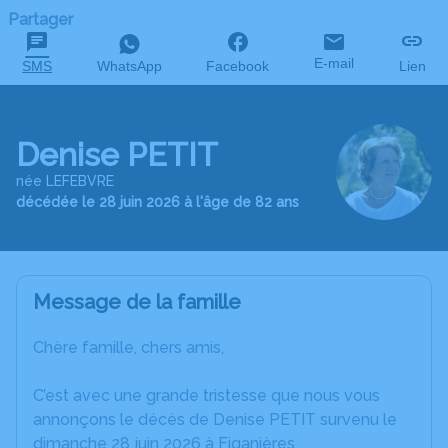
Partager
E-mail
SMS
WhatsApp
Facebook
Lien
Denise PETIT
née LEFEBVRE
décédée le 28 juin 2026 à l'âge de 82 ans
Message de la famille
Chère famille, chers amis,
C’est avec une grande tristesse que nous vous
annonçons le décès de Denise PETIT survenu le
dimanche 28 juin 2026 à Figanières.