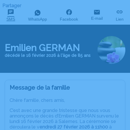
Partager
E-mail
SMS
WhatsApp
Facebook
Lien
Emilien GERMAN
décédé le 16 février 2026 à l'âge de 85 ans
Message de la famille
Chère famille, chers amis,
C’est avec une grande tristesse que nous vous
annonçons le décès d’Emilien GERMAN survenu le
lundi 16 février 2026 à Salernes. La cérémonie se
déroulera le v
endredi 27 février 2026 à 11h00
à