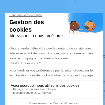
Déroulé de
Le vendred
Crématoriu
Parasols, 