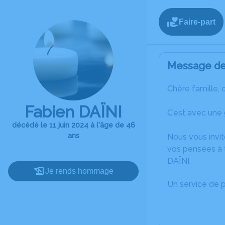
Faire-part
Message de 
Chère famille, 
Fabien DAÏNI
C’est avec une
décédé le 11 juin 2024 à l'âge de 46
ans
Nous vous invit
vos pensées à 
DAÏNI.
Je rends hommage
Un service de 