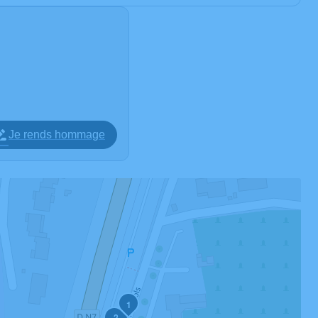
Je rends hommage
1
2