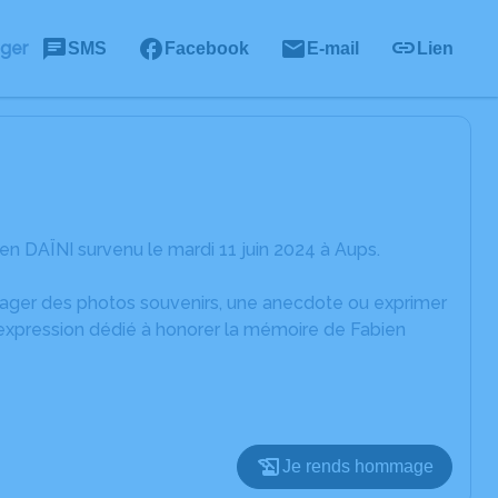
ager
SMS
Facebook
E-mail
Lien
n DAÏNI survenu le mardi 11 juin 2024 à Aups.
rtager des photos souvenirs, une anecdote ou exprimer
'expression dédié à honorer la mémoire de Fabien
Je rends hommage