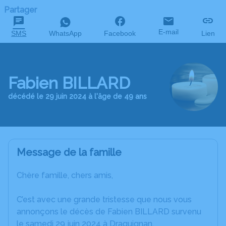
Partager
E-mail
SMS
WhatsApp
Facebook
Lien
Fabien BILLARD
décédé le 29 juin 2024 à l'âge de 49 ans
Message de la famille
Chère famille, chers amis,
C’est avec une grande tristesse que nous vous
annonçons le décès de Fabien BILLARD survenu
le samedi 29 juin 2024 à Draguignan.