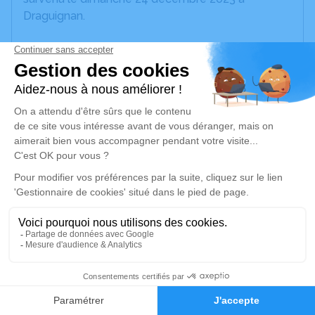
Draguignan.
Nous vous invitons à utiliser cet espace pour
laisser vos condoléances, partager des photos
souvenirs, une anecdote ou exprimer vos pensées
à travers des poèmes ou des textes. Cet endroit
est un lieu d'expression dédié à honorer la
mémoire de François CRISTOFANI.
Un service de plantation d’arbre hommage est
disponible ici
.
Je rends hommage
Cérémonie religieuse
24
samedi 30 décembre 2023 à 10h30
Église Saint Victor de Trans-en-Provence
Faire-part
Hommages
20 Place de L'EGLISE