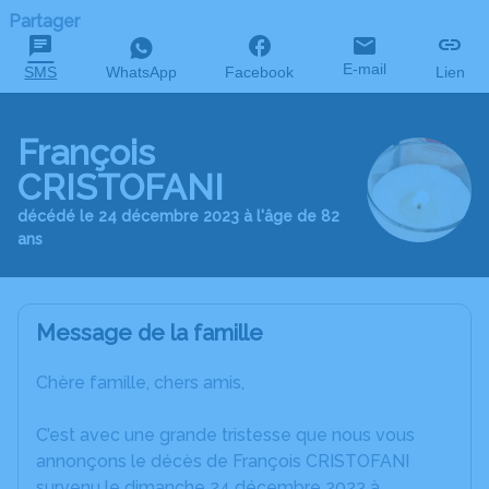
Partager
E-mail
SMS
WhatsApp
Facebook
Lien
François
CRISTOFANI
décédé le 24 décembre 2023 à l'âge de 82
ans
Message de la famille
Chère famille, chers amis,
C’est avec une grande tristesse que nous vous
annonçons le décès de François CRISTOFANI
survenu le dimanche 24 décembre 2023 à