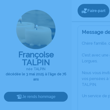
Faire-part
Message de 
Chère famille, 
Françoise
C’est avec une
TALPIN
Lorgues.
née TALPIN
Nous vous invit
décédée le 3 mai 2025 à l'âge de 76
vos pensées à 
ans
TALPIN.
Un service de 
Je rends hommage