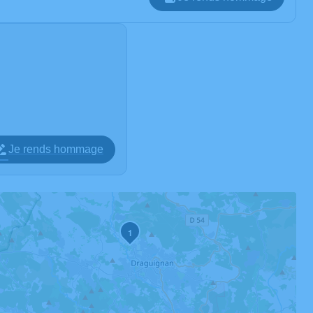
Je rends hommage
1