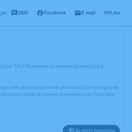
ager
SMS
Facebook
E-mail
Lien
nçoise TALPIN survenu le samedi 03 mai 2025 à
rtager des photos souvenirs, une anecdote ou exprimer
'expression dédié à honorer la mémoire de Françoise
Je rends hommage