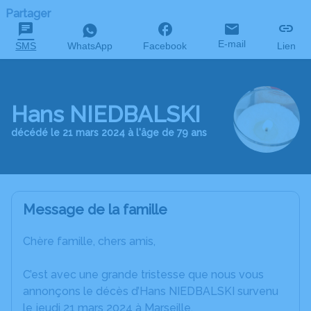
Partager
E-mail
SMS
WhatsApp
Facebook
Lien
Hans NIEDBALSKI
décédé le 21 mars 2024 à l'âge de 79 ans
Message de la famille
Chère famille, chers amis,
C’est avec une grande tristesse que nous vous
annonçons le décès d’Hans NIEDBALSKI survenu
le jeudi 21 mars 2024 à Marseille.