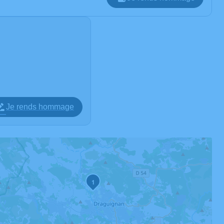
Je rends hommage
1