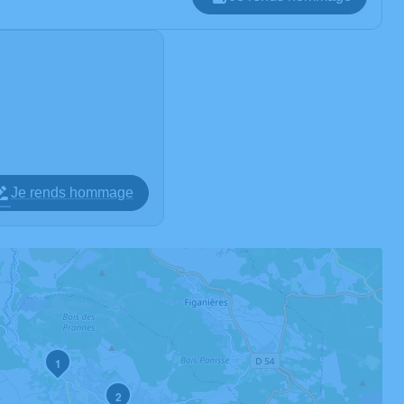
Je rends hommage
1
2