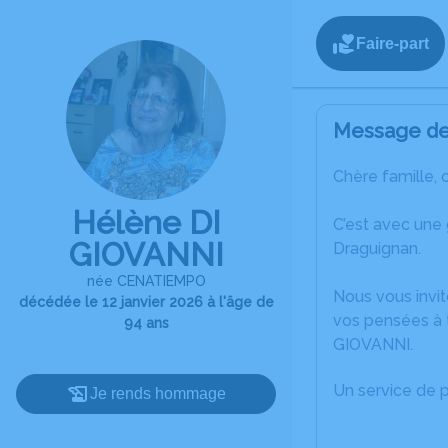
Faire-part
Message de 
Chère famille, 
Hélène DI
C’est avec une
GIOVANNI
Draguignan.
née CENATIEMPO
Nous vous invit
décédée le 12 janvier 2026 à l'âge de
vos pensées à t
94 ans
GIOVANNI.
Un service de 
Je rends hommage