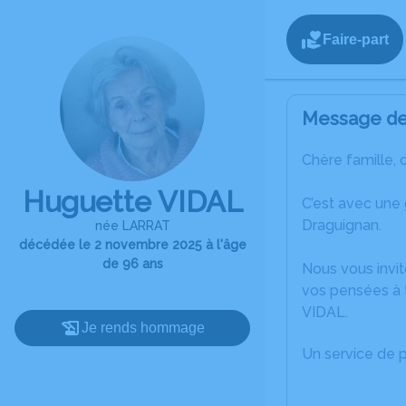
Faire-part
Message de 
Chère famille, 
Huguette VIDAL
C’est avec une
Draguignan.
née LARRAT
décédée le 2 novembre 2025 à l'âge
de 96 ans
Nous vous invit
vos pensées à 
VIDAL.
Je rends hommage
Un service de 