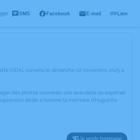
ager
SMS
Facebook
E-mail
Lien
uette VIDAL survenu le dimanche 02 novembre 2025 à
rtager des photos souvenirs, une anecdote ou exprimer
'expression dédié à honorer la mémoire d’Huguette
Je rends hommage