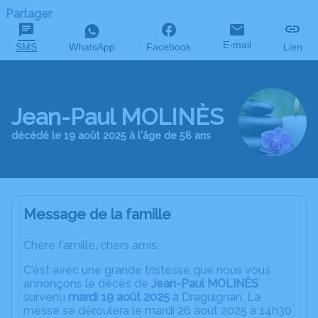
Partager
E-mail
SMS
WhatsApp
Facebook
Lien
Jean-Paul MOLINÈS
décédé le 19 août 2025 à l'âge de 58 ans
Message de la famille
Chère famille, chers amis,
C'est avec une grande tristesse que nous vous
annonçons le décès de
Jean-Paul MOLINÈS
survenu
mardi 19 août 2025
à Draguignan. La
messe se déroulera le mardi 26 août 2025 à 14h30