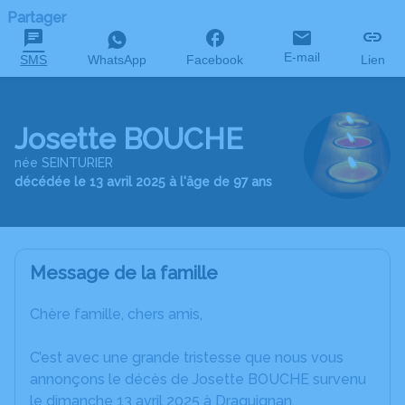
Partager
E-mail
SMS
WhatsApp
Facebook
Lien
Josette BOUCHE
née SEINTURIER
décédée le 13 avril 2025 à l'âge de 97 ans
Message de la famille
Chère famille, chers amis,
C’est avec une grande tristesse que nous vous
annonçons le décès de Josette BOUCHE survenu
le dimanche 13 avril 2025 à Draguignan.