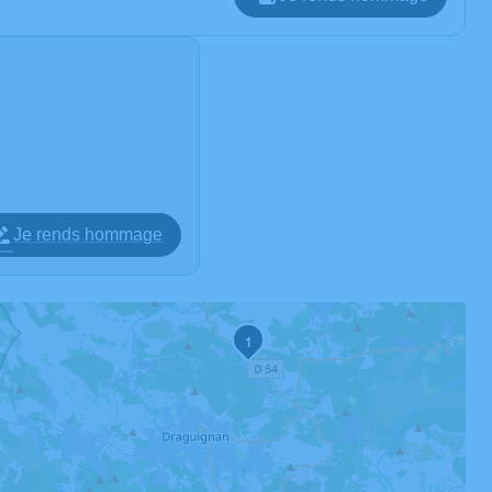
Je rends hommage
1