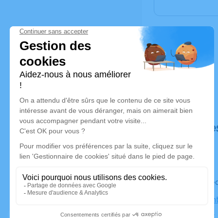
Déroulé de
Le mercre
Église Sain
Figanières