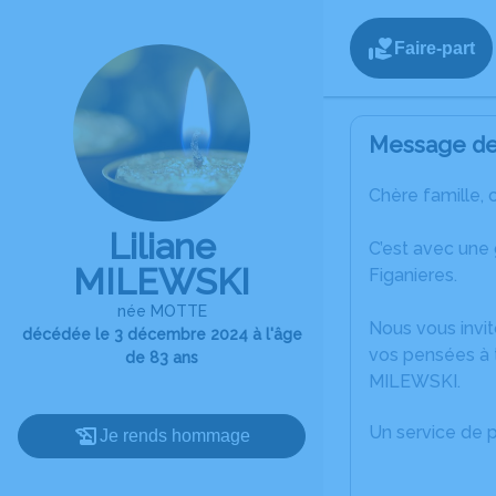
Faire-part
Message de 
Chère famille, 
Liliane
C’est avec une
MILEWSKI
Figanieres.
née MOTTE
Nous vous invit
décédée le 3 décembre 2024 à l'âge
vos pensées à t
de 83 ans
MILEWSKI.
Un service de 
Je rends hommage