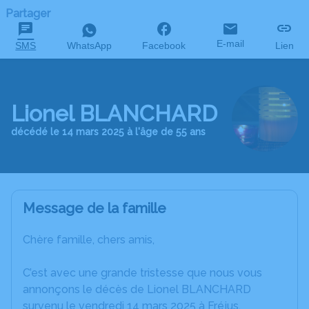
Partager
E-mail
SMS
WhatsApp
Facebook
Lien
Lionel BLANCHARD
décédé le 14 mars 2025 à l'âge de 55 ans
Message de la famille
Chère famille, chers amis,
C’est avec une grande tristesse que nous vous
annonçons le décès de Lionel BLANCHARD
survenu le vendredi 14 mars 2025 à Fréjus.