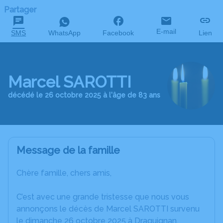
Partager
E-mail
SMS
WhatsApp
Facebook
Lien
Marcel SAROTTI
décédé le 26 octobre 2025 à l'âge de 83 ans
Message de la famille
Chère famille, chers amis,
C’est avec une grande tristesse que nous vous
annonçons le décès de Marcel SAROTTI survenu
le dimanche 26 octobre 2025 à Draguignan.