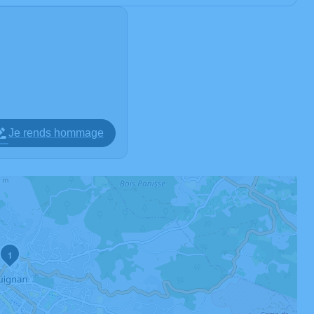
Je rends hommage
1