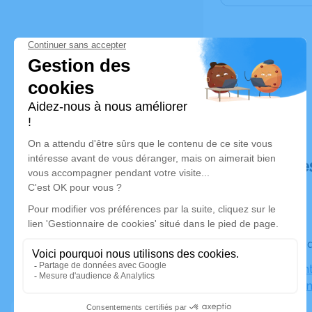
Déroulé de
Le vendre
Église Sain
Draguigna