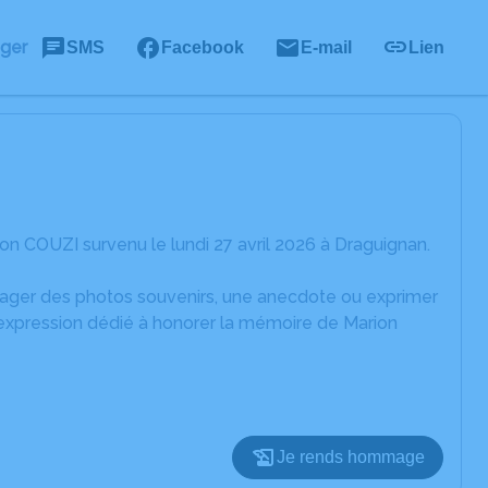
ager
SMS
Facebook
E-mail
Lien
n COUZI survenu le lundi 27 avril 2026 à Draguignan.
rtager des photos souvenirs, une anecdote ou exprimer
'expression dédié à honorer la mémoire de Marion
Je rends hommage