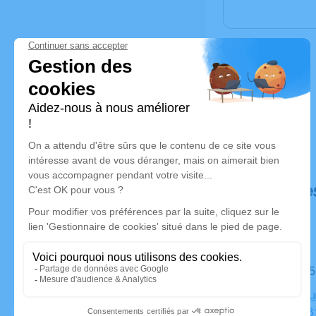
Déroulé de
Le jeudi 0
Crématoriu
Parasols, 