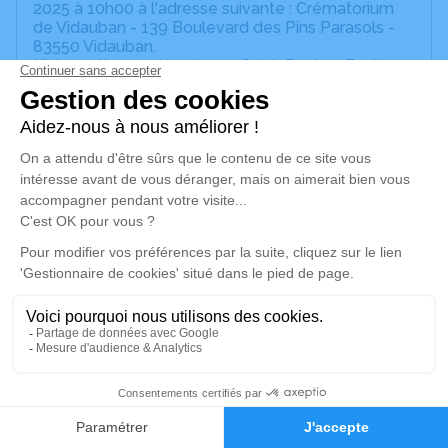
2025 à 10h00 à l'adresse suivante : Crématorium
de Vidauban - 139 Boulevard des Pins Parasols -
83550 Vidauban.
L'inhumation se déroulera à Saint-Paul en Forêt,
rue du cimetière à 16h30
Cet espace privé est destiné à recueillir vos
condoléances ou le souvenir d’un moment passé.
Un service de plantation d’arbre hommage est
disponible ici
.
Je rends hommage
Cérémonie civile
lundi 03 mars 2025 à 10h00
Crématorium de Vidauban
8
139 Boulevard des Pins Parasols
83550 Vidauban
Faire-part
Hommages