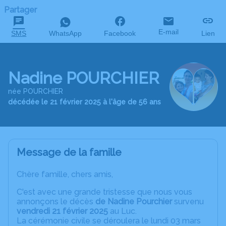
Partager
E-mail
SMS
WhatsApp
Facebook
Lien
Nadine POURCHIER
née POURCHIER
décédée le 21 février 2025 à l'âge de 56 ans
Message de la famille
Chère famille, chers amis,
C'est avec une grande tristesse que nous vous
annonçons le décès
de Nadine Pourchier
survenu
vendredi 21 février 2025
au Luc.
La cérémonie civile se déroulera le lundi 03 mars