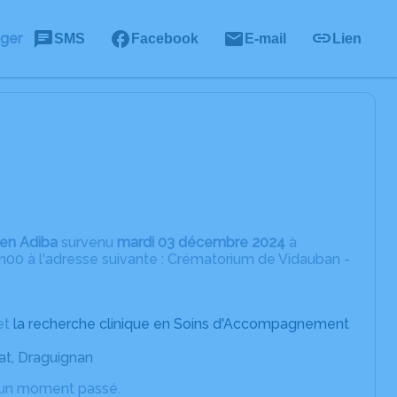
ager
SMS
Facebook
E-mail
Lien
en Adiba
survenu
mardi 03 décembre 2024
à
00 à l'adresse suivante : Crématorium de Vidauban -
et
la recherche clinique en Soins d'Accompagnement
at, Draguignan
d’un moment passé.