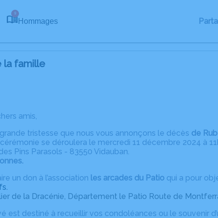
9
Part
Hommages
la famille
chers amis,
 grande tristesse que nous vous annonçons le décès
de Rub
 cérémonie se déroulera le mercredi 11 décembre 2024 à 11h
des Pins Parasols - 83550 Vidauban.
ronnes.
re un don à l’association
les arcades du Patio
qui a pour obj
fs.
lier de la Dracénie, Département le Patio Route de Montferr
é est destiné à recueillir vos condoléances ou le souvenir 