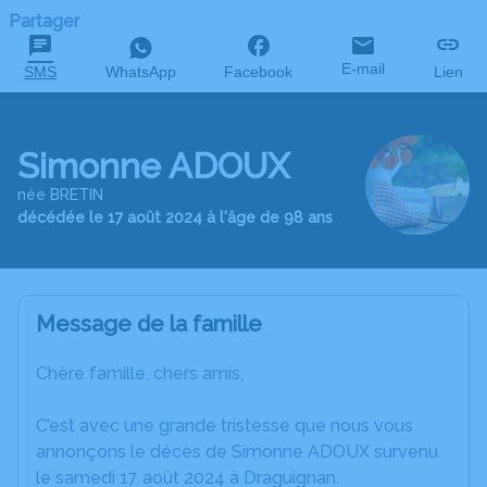
Partager
E-mail
SMS
WhatsApp
Facebook
Lien
Simonne ADOUX
née BRETIN
décédée le 17 août 2024 à l'âge de 98 ans
Message de la famille
Chère famille, chers amis,
C’est avec une grande tristesse que nous vous
annonçons le décès de Simonne ADOUX survenu
le samedi 17 août 2024 à Draguignan.