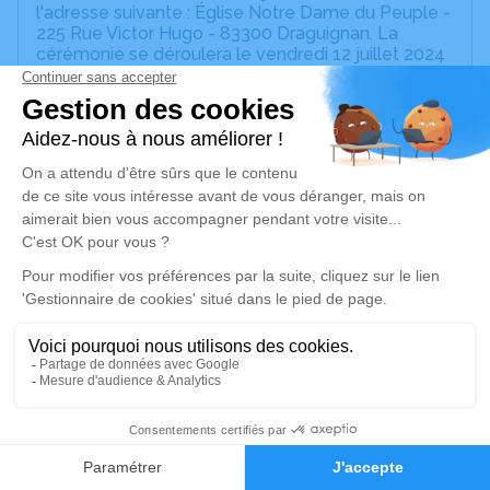
l'adresse suivante : Église Notre Dame du Peuple -
225 Rue Victor Hugo - 83300 Draguignan. La
cérémonie se déroulera le vendredi 12 juillet 2024
à 12h00 à l'adresse suivante : Crématorium de
Vidauban - 139 Boulevard des Pins Parasols -
83550 Vidauban.
Cet espace privé est destiné à recueillir vos
condoléances ou le souvenir d’un moment passé.
Un service de plantation d’arbre hommage est
disponible ici
.
Je rends hommage
Cérémonie civile
vendredi 12 juillet 2024 à 12h00
9
Crématorium de Vidauban
139 Boulevard des Pins Parasols
Faire-part
Hommages
83550 Vidauban