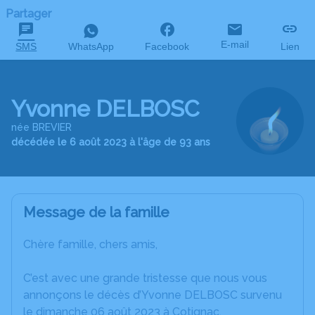
Partager
E-mail
SMS
WhatsApp
Facebook
Lien
Yvonne DELBOSC
née BREVIER
décédée le 6 août 2023 à l'âge de 93 ans
Message de la famille
Chère famille, chers amis,
C’est avec une grande tristesse que nous vous
annonçons le décès d’Yvonne DELBOSC survenu
le dimanche 06 août 2023 à Cotignac.