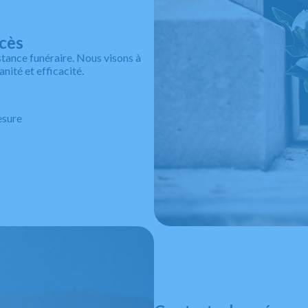
écès
tance funéraire. Nous visons à
ité et efficacité.
esure