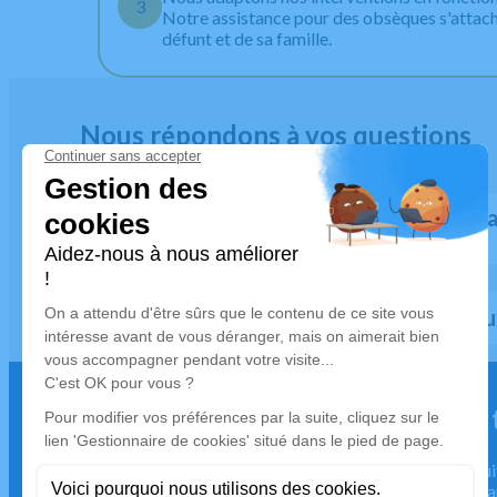
3
Notre assistance pour des obsèques s'attache
défunt et de sa famille.
Nous répondons à vos questions
À quel moment faut-il contacter une
funèbres ?
Comment obtenir une assistance au
Quelles formalités pour l'assist
Nous restons à votre écoute pour 
urgence décès, 24h sur 24.
En cas de décès, nous sommes à votre écoute jour et nui
vous accompagne immédiatement pour organiser le tra