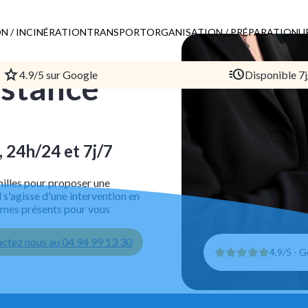
N / INCINÉRATION
TRANSPORT
ORGANISATION / PRÉPARATION
U
4.9/5 sur Google
Disponible 7j
istance
, 24h/24 et 7j/7
lles pour proposer une
 s'agisse d'une intervention en
ommes présents pour vous
ctez nous au 04 94 99 13 30
4.9/5 - 