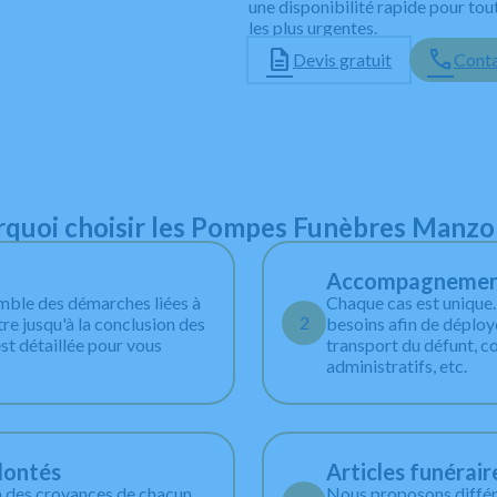
une disponibilité rapide pour t
les plus urgentes.
Devis gratuit
Conta
quoi choisir les Pompes Funèbres Manz
Accompagnement 
emble des démarches liées à
Chaque cas est unique
2
tre jusqu'à la conclusion des
besoins afin de déploye
st détaillée pour vous
transport du défunt, c
administratifs, etc.
lontés
Articles funérair
n des croyances de chacun.
Nous proposons différe