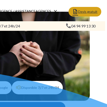
RGENCE / ASSISTANCE
AGENCES
Devis gratuit
/7 et 24h/24
04 94 99 13 30
Google
Disponible 7j/7 et 24h/24