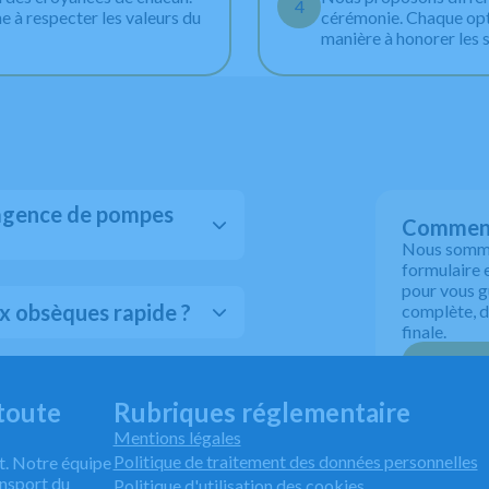
4
 à respecter les valeurs du
cérémonie. Chaque opti
manière à honorer les 
 agence de pompes
Comment
Nous sommes
formulaire 
pour vous g
x obsèques rapide ?
complète, de
finale.
ance funéraire ?
toute
Rubriques réglementaire
Mentions légales
Politique de traitement des données personnelles
t. Notre équipe
nsport du
Politique d'utilisation des cookies